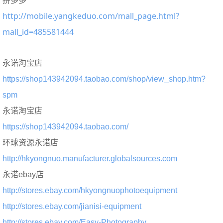
拼多多
http://mobile.yangkeduo.com/mall_page.html?
mall_id=485581444
永诺淘宝店
https://shop143942094.taobao.com/shop/view_shop.htm?
spm
永诺淘宝店
https://shop143942094.taobao.com/
环球资源永诺店
http://hkyongnuo.manufacturer.globalsources.com
永诺ebay店
http://stores.ebay.com/hkyongnuophotoequipment
http://stores.ebay.com/jianisi-equipment
http://stores.ebay.com/Easy-Photography