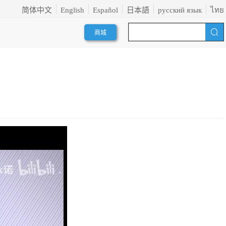
简体中文
English
Español
日本語
русский язык
ไทย
商城