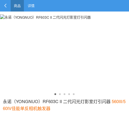
商品
详情
永诺（YONGNUO）RF603C II 二代闪光灯影室灯引闪器
560III/5
60IV佳能单反相机触发器