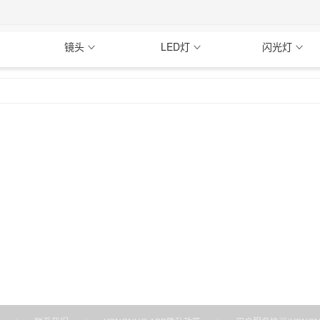
镜头
LED灯
闪光灯