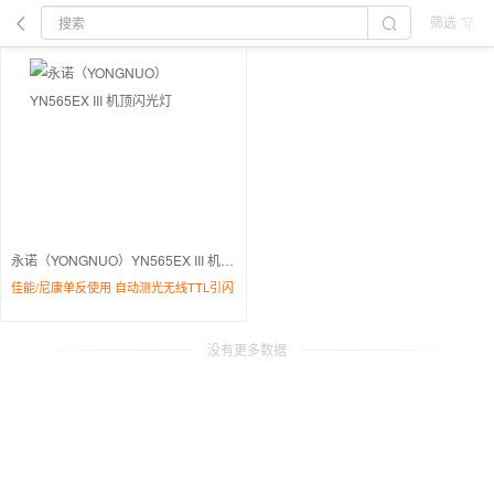
筛选
永诺（YONGNUO）YN565EX III 机顶闪光灯
佳能/尼康单反使用 自动测光无线TTL引闪
没有更多数据